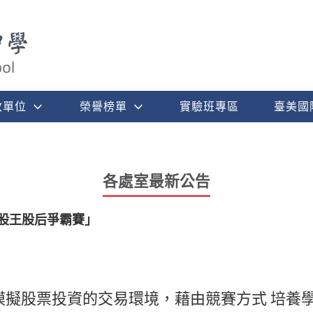
政單位
榮譽榜單
實驗班專區
臺美國
各處室最新公告
國股王股后爭霸賽」
模擬股票投資的交易環境，藉由競賽方式 培養