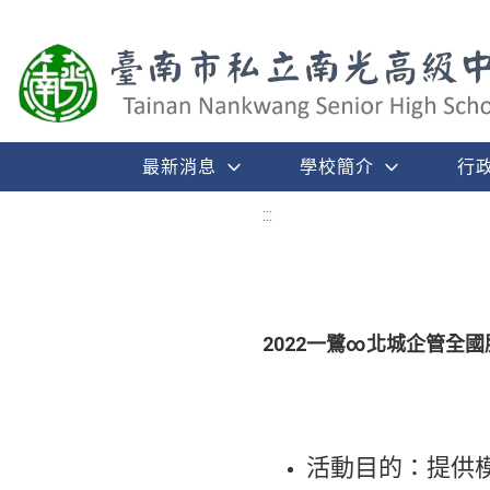
最新消息
學校簡介
行
:::
2022一鷺∞北城企管全
活動目的：提供