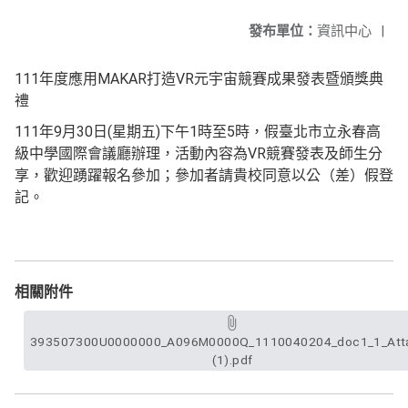
發布單位：
資訊中心
|
111年度應用MAKAR打造VR元宇宙競賽成果發表暨頒獎典
禮
111年9月30日(星期五)下午1時至5時，假臺北市立永春高
級中學國際會議廳辦理，活動內容為VR競賽發表及師生分
享，歡迎踴躍報名參加；參加者請貴校同意以公（差）假登
記。
相關附件
393507300U0000000_A096M0000Q_1110040204_doc1_1_Att
(1).pdf