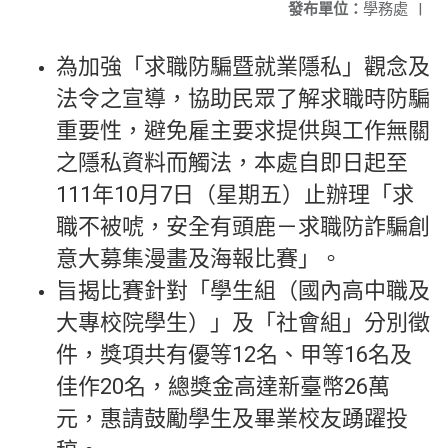
發布單位：
學務處
|
為加強「求職防騙暨就業隱私」觀念及
法令之宣導，協助民眾了解求職時防騙
重要性，避免雇主要求提供與工作無關
之隱私資料而觸法，本處自即日起至
111年10月7日（星期五）止辦理「求
職不被唬，安全有頭鹿－求職防詐騙創
意大募集漫畫及海報比賽」。
旨揭比賽針對「學生組（國內高中職及
大專校院學生）」及「社會組」分別徵
件，獎項共有優等12名、甲等16名及
佳作20名，總獎金高達新臺幣26萬
元，惠請鼓勵學生及畢業校友踴躍投