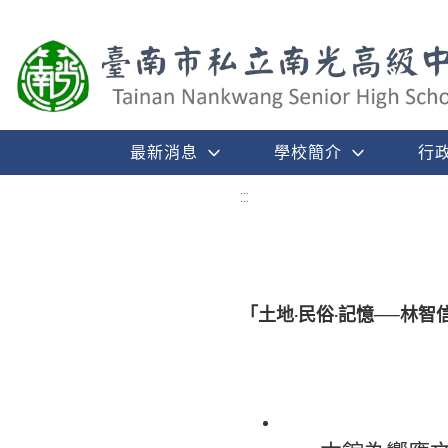
最新消息
學校簡介
行
:::
「土地‧民俗‧記憶──林