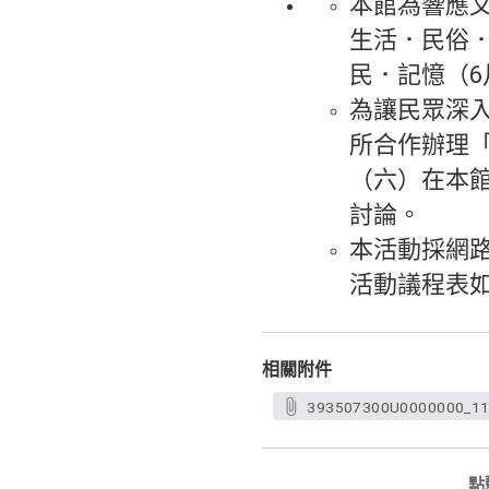
本館為響應文
生活．民俗．
民．記憶（6
為讓民眾深
所合作辦理「
（六）在本
討論。
本活動採網路報名
活動議程表
相關附件
393507300U0000000_11
點