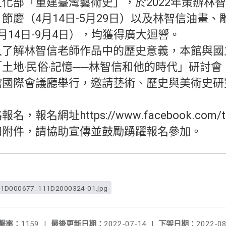
化部「重建臺灣藝術史」，於2022年策辦林
節慶（4月14日-5月29日）以及林智信油畫
月14日-9月4日），均獲得廣大迴響。
入了解林智信老師作品中的歷史意義，本館與國
土地‧民俗‧記憶──林智信和他的時代」研討會，
館國際會議廳舉行，邀請藝術、歷史與美術史研
，報名網址https://www.facebook.com
如附件，請協助宣傳並鼓勵踴躍報名參加。
1D000677_111D2000324-01.jpg
擊率：
1159
|
最後更新日期：
2022-07-14
|
下架日期：
2022-08