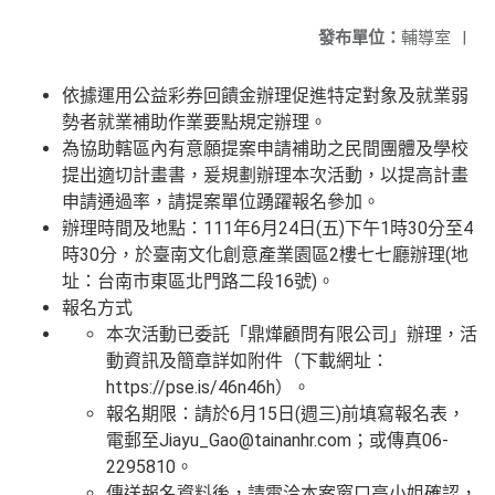
發布單位：
輔導室
|
依據運用公益彩券回饋金辦理促進特定對象及就業弱
勢者就業補助作業要點規定辦理。
為協助轄區內有意願提案申請補助之民間團體及學校
提出適切計畫書，爰規劃辦理本次活動，以提高計畫
申請通過率，請提案單位踴躍報名參加。
辦理時間及地點：111年6月24日(五)下午1時30分至4
時30分，於臺南文化創意產業園區2樓七七廳辦理(地
址：台南市東區北門路二段16號)。
報名方式
本次活動已委託「鼎燁顧問有限公司」辦理，活
動資訊及簡章詳如附件（下載網址：
https://pse.is/46n46h）。
報名期限：請於6月15日(週三)前填寫報名表，
電郵至Jiayu_Gao@tainanhr.com；或傳真06-
2295810。
傳送報名資料後，請電洽本案窗口高小姐確認，