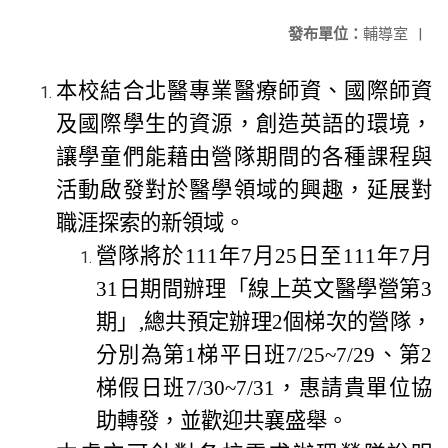
發布單位：
輔導室
|
本校結合北醫專業醫療師資、國際師資
及國際學生的資源，創造英語的環境，
讓學童們能藉由營隊期間的各種課程與
活動啟發對於醫學領域的興趣，延展對
職涯探索的新領域。
營隊將於
年
月
日至
年
月
111
7
25
111
7
日期間辦理「線上英文醫學營第
31
3
期」
總共預定辦理
個梯次的營隊，
,
2
分別為第
梯平日班
、第
1
7/25~7/29
2
梯假日班
，惠請貴單位協
7/30~7/31
助轉發，並歡迎共襄盛舉。