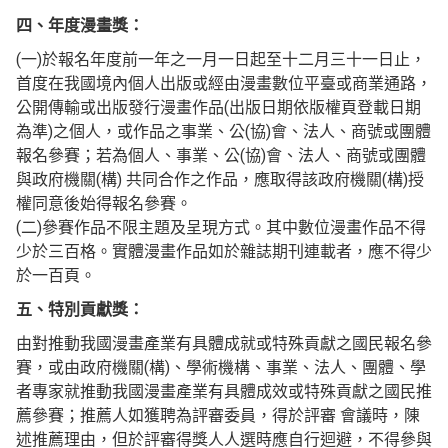
四、年度漫畫獎：
(一)於報名年度前一年之一月一日起至十二月三十一日止，
首度在我國境內個人出版或經由漫畫數位平臺或商業通路，
公開傳輸或出版發行漫畫作品(出版日期依版權頁登載日期
為準)之個人，或作品之事業、公(協)會、法人、商號或團體
報名參賽；若為個人、事業、公(協)會、法人、商號或團體
與政府機關(構) 共同合作之作品，應取得該政府機關(構)授
權同意後始得報名參賽。
(二)參賽作品不限主題及呈現方式。其中數位漫畫作品不得
少於三百格。實體漫畫作品如於雜誌期刊連載者，應不得少
於一百頁。
五、特別貢獻獎：
由對推動我國漫畫產業有具體成就或特殊貢獻之國民報名參
賽，或由政府機關(構)、學術機構、事業、法人、團體、學
者專家就推動我國漫畫產業有具體成效或特殊貢獻之國民推
薦參賽；推薦人如獲聘為評審委員，得於評審 會議時，陳
述推薦理由，但於評審得獎人人選時應自行迴避，不得參與