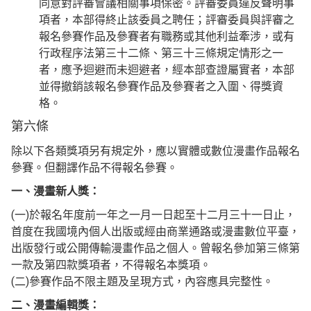
同意對評審會議相關事項保密。評審委員違反聲明事
項者，本部得終止該委員之聘任；評審委員與評審之
報名參賽作品及參賽者有職務或其他利益牽涉，或有
行政程序法第三十二條、第三十三條規定情形之一
者，應予迴避而未迴避者，經本部查證屬實者，本部
並得撤銷該報名參賽作品及參賽者之入圍、得獎資
格。
第六條
除以下各類獎項另有規定外，應以實體或數位漫畫作品報名
參賽。但翻譯作品不得報名參賽。
一、漫畫新人獎：
(一)於報名年度前一年之一月一日起至十二月三十一日止，
首度在我國境內個人出版或經由商業通路或漫畫數位平臺，
出版發行或公開傳輸漫畫作品之個人。曾報名參加第三條第
一款及第四款獎項者，不得報名本獎項。
(二)參賽作品不限主題及呈現方式，內容應具完整性。
二、漫畫編輯獎：