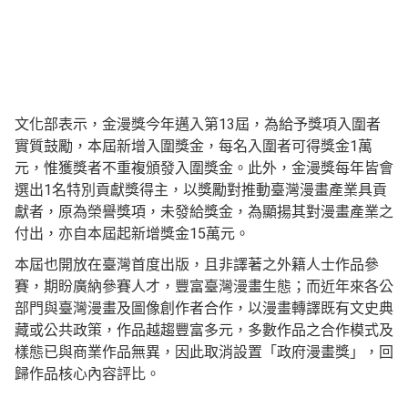
文化部表示，金漫獎今年邁入第13屆，為給予獎項入圍者
實質鼓勵，本屆新增入圍獎金，每名入圍者可得獎金1萬
元，惟獲獎者不重複頒發入圍獎金。此外，金漫獎每年皆會
選出1名特別貢獻獎得主，以獎勵對推動臺灣漫畫產業具貢
獻者，原為榮譽獎項，未發給獎金，為顯揚其對漫畫產業之
付出，亦自本屆起新增獎金15萬元。
本屆也開放在臺灣首度出版，且非譯著之外籍人士作品參
賽，期盼廣納參賽人才，豐富臺灣漫畫生態；而近年來各公
部門與臺灣漫畫及圖像創作者合作，以漫畫轉譯既有文史典
藏或公共政策，作品越趨豐富多元，多數作品之合作模式及
樣態已與商業作品無異，因此取消設置「政府漫畫獎」，回
歸作品核心內容評比。