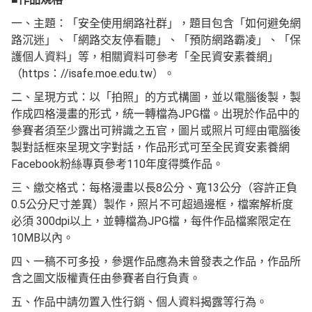
一、主題：「安全使用網路社群」，題目包含「如何避免網
路沉迷」、「網路交友停看聽」、「預防網路霸凌」、「保
護個人資料」等，相關資料可參考「全民資安素養網」
（https：//isafe.moe.edu.tw）。
二、呈現方式：以「拍照」的方式構圖，並以電腦後製，製
作成四格漫畫的形式，統一轉檔為JPG檔。出現於作品中的
參賽者須至少露出可辨識之五官，圖片或照片可經由電腦後
製對話框來呈現文字對話，作品形式可至全民資安素養網
Facebook粉絲專頁參考110年度得獎作品。
三、繳交格式：每格漫畫以長8公分、寬13公分（容許正負
0.5公分尺寸差異）製作，照片不可超過邊框，檔案解析度
必須 300dpi以上，並轉檔為JPG檔，每件作品檔案限定在
10MB以內。
四、一稿不可多投，參選作品應為未曾發表之作品，作品所
含之圖文版權責任由參賽者自行負責。
五、作品中請勿置入性行銷、個人資料揭露等行為。