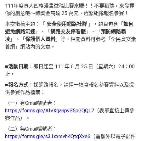
111年度真人四格漫畫徵稿比賽來囉！！不要猶豫，來發揮
你的創意吧～總獎金高達 25 萬元，趕緊組隊報名參賽！
本次徵稿主題：「
安全使用網路社群
」，題目包含「
如何
避免網路沉迷
」、「
網路交友停看聽
」、「
預防網路霸
凌
」、「
保護個人資料
」等，相關資料可參考「全民資安素
養網」網站內的文章。
■
活動日期
：即日起至 111 年 6 月 25 日（星期六）24：00
止，
■
報名方式
：採網路報名，請擇一填寫報名參賽資料以及提
供參賽作品檔案：
（一）有Gmail帳號者：
https://forms.gle/AfvXganpvS5pGQQL7
（表單直接上傳參
賽作品）。
（二）無Gmail帳號者：
https://forms.gle/s31xxrsvh4QtqXxe6
（需額外以電子郵件