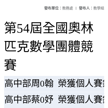
發布單位：
教務處
|
發布人：
教學組
第
54
屆全國奧林
匹克
數學
團體
競
賽
高中部周0翰 榮獲個人賽
高中部蔡0妤 榮獲個人賽