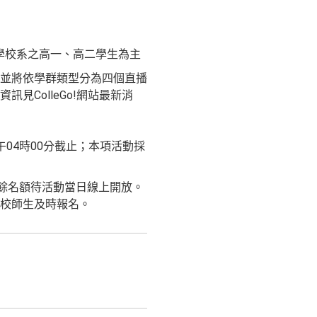
學校系之高一、高二學生為主
並將依學群類型分為四個直播
ColleGo!網站最新消
下午04時00分截止；本項活動採
其餘名額待活動當日線上開放。
校師生及時報名。