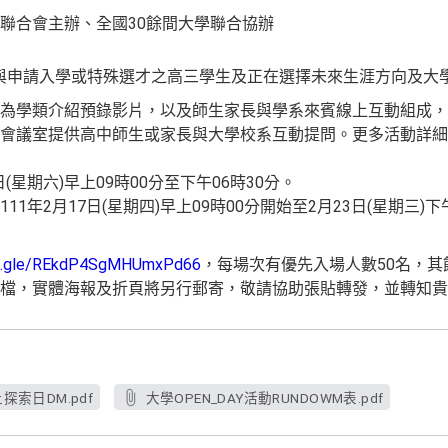
聯合會主辦、全國30餘間大學聯合協辦
參與申請入學或特殊選才之高三學生及正在選擇未來生涯方向及大
為學類介紹預錄影片，以及師生家長與學系來賓線上互動組成，
議室提供高中師生或家長與大學校系互動提問。更多活動詳細資訊見
(星期六)早上09時00分至下午06時30分。
1年2月17日(星期四)早上09時00分開始至2月23日(星期三)
ms.gle/REkdP4SgMHUmxPd66
，每場次有優先入場人數50名，
檔，實體海報及折頁將另行郵寄，敬請協助張貼轉發，並轉知貴
探索日DM.pdf
大學OPEN_DAY活動RUNDOWM表.pdf