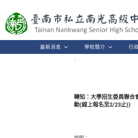
最新消息
學校簡介
行
:::
轉知：大學招生委員聯合會訂於
動(線上報名至2/23止))
說明：