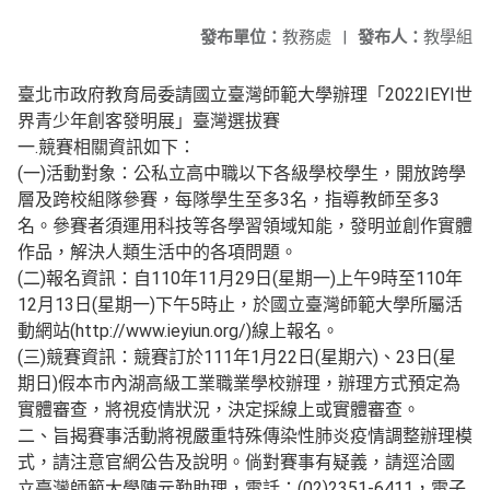
發布單位：
教務處
|
發布人：
教學組
臺北市政府教育局委請國立臺灣師範大學辦理「2022IEYI世
界青少年創客發明展」臺灣選拔賽
一.競賽相關資訊如下：
(一)活動對象：公私立高中職以下各級學校學生，開放跨學
層及跨校組隊參賽，每隊學生至多3名，指導教師至多3
名。參賽者須運用科技等各學習領域知能，發明並創作實體
作品，解決人類生活中的各項問題。
(二)報名資訊：自110年11月29日(星期一)上午9時至110年
12月13日(星期一)下午5時止，於國立臺灣師範大學所屬活
動網站(http://www.ieyiun.org/)線上報名。
(三)競賽資訊：競賽訂於111年1月22日(星期六)、23日(星
期日)假本市內湖高級工業職業學校辦理，辦理方式預定為
實體審查，將視疫情狀況，決定採線上或實體審查。
二、旨揭賽事活動將視嚴重特殊傳染性肺炎疫情調整辦理模
式，請注意官網公告及說明。倘對賽事有疑義，請逕洽國
立臺灣師範大學陳元勤助理，電話：(02)2351-6411，電子