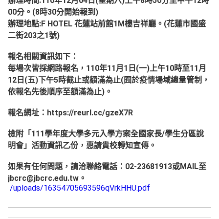
辦理時間:110年12月04日(星期六)上午8時50分至中午12時
00分。(8時30分開始報到)
辦理地點:F HOTEL 花蓮站前館1M樓吉祥廳。(花蓮市國盛
二街203之1號)
報名相關資訊如下：
每場次皆採網路報名，110年11月1日(一)上午10時至11月
12日(五)下午5時截止或額滿為止(囿於疫情場域總量管制，
依報名先後順序至額滿為止)。
報名網址：https://reurl.cc/gzeX7R
檢附「111學年度大學多元入學方案全國家長/學生分區說
明會」活動資訊乙份，惠請貴校轉知宣傳。
如果有任何問題，請洽聯絡電話：02-23681913或MAIL至
jbcrc@jbcrc.edu.tw。
/uploads/16354705693596qVrkHHU.pdf