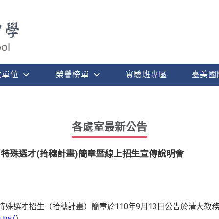
政單位
榮譽榜單
實驗班專區
臺美國
各處室最新公告
1特殊選才(拾穗計畫)簡章暨線上招生宣傳說明會
度特殊選才招生（拾穗計畫）簡章於110年9月13日公告於清大教
u.tw/
）