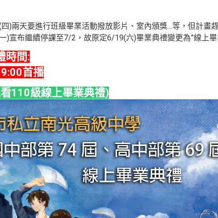
、17(四)兩天要進行班級畢業活動撥放影片、室內頒獎…等，但計
一)宣布繼續停課至7/2，故原定6/19(六)畢業典禮變更為”線上畢
時間:
9:00首播
觀看110級線上畢業典禮)