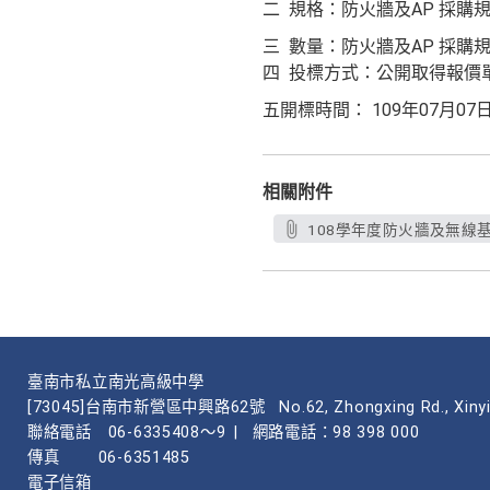
二 規格：防火牆及AP 採購
三 數量：防火牆及AP 採購
四 投標方式：公開取得報價單 
五開標時間： 109年07月07
相關附件
108學年度防火牆及無線基地
臺南市私立南光高級中學
[73045]台南市新營區中興路62號
No.62, Zhongxing Rd., Xinyi
聯絡電話
06-6335408～9
|
網路電話：98 398 000
傳真
06-6351485
電子信箱