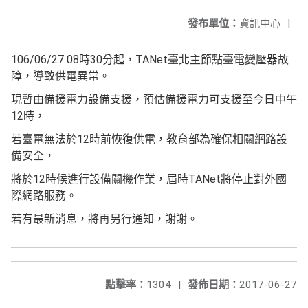
發布單位：
資訊中心
|
106/06/27 08時30分起，TANet臺北主節點臺電變壓器故
障，
導致供電異常。
現暫由備援電力設備支援，預估備援電力可支援至今日中午
12時，
若臺電無法於12時前恢復供電，教育部為確保相關網路設
備安全，
將於12時候進行設備關機作業，屆時TANet將停止對外國
際網
路服務。
若有最新消息，將再另行通知，謝謝。
點擊率：
1304
|
發佈日期：
2017-06-27