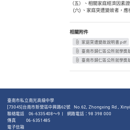
（五）、相關家庭經濟因素證
(六) 、家庭突遭變故者，
相關附件
家庭突遭變故說明書.pdf
臺南市歸仁區公所就學獎助
臺南市歸仁區公所就學獎助金
臺南市私立南光高級中學
[73045]台南市新營區中興路62號
No.62, Zhongxing Rd., Xinyi
聯絡電話
06-6335408～9
|
網路電話：98 398 000
傳真
06-6351485
電子信箱