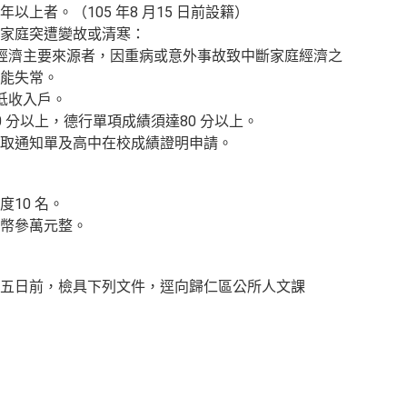
上者。（105 年8 月15 日前設籍）
為家庭突遭變故或清寒：
經濟主要來源者，因重病或意外事故致中斷家庭經濟之
能失常。
低收入戶。
 分以上，德行單項成績須達80 分以上。
取通知單及高中在校成績證明申請。
10 名。
幣參萬元整。
五日前，檢具下列文件，逕向歸仁區公所人文課