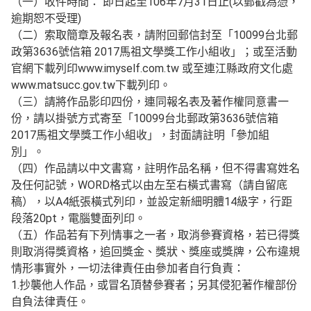
（一）收件時間： 即日起至106年7月31日止(以郵戳為憑，
逾期恕不受理)
（二）索取簡章及報名表，請附回郵信封至「10099台北郵
政第3636號信箱 2017馬祖文學獎工作小組收」；或至活動
官網下載列印www.imyself.com.tw 或至連江縣政府文化處
www.matsucc.gov.tw下載列印。
（三）請將作品影印四份，連同報名表及著作權同意書一
份，請以掛號方式寄至「10099台北郵政第3636號信箱
2017馬祖文學獎工作小組收」，封面請註明「參加組
別」。
（四）作品請以中文書寫，註明作品名稱，但不得書寫姓名
及任何記號，WORD格式以由左至右橫式書寫（請自留底
稿），以A4紙張橫式列印，並設定新細明體14級字，行距
段落20pt，電腦雙面列印。
（五）作品若有下列情事之一者，取消參賽資格，若已得獎
則取消得獎資格，追回獎金、獎狀、獎座或獎牌，公布違規
情形事實外，一切法律責任由參加者自行負責：
1.抄襲他人作品，或冒名頂替參賽者；另其侵犯著作權部份
自負法律責任。