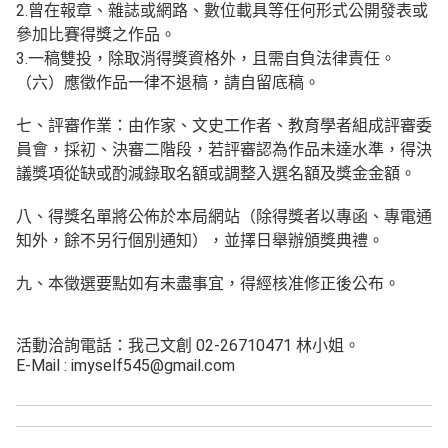
2.曾在報章、雜誌或網路、數位載具等任何形式公開發表或
參加比賽得獎之作品。
3.一稿雙投，除取消得獎資格外，且需自負法律責任。
（六）應徵作品一律不退稿，請自留底稿。
七、評審作業：由作家、文史工作者、教育學者組成評審委
員會，採初、決審二階段，若評審認為作品未達水準，得決
議獎項從缺或酌減錄取名額或調整入選名額及獎金金額。
八、得獎名單將公佈於本局網站（除得獎者以專函、專電通
知外，餘不另行個別通知），並擇日舉辦頒獎典禮。
九、本徵選要點如有未盡事宜，得經核准修正後公布。
活動洽詢電話：我己文創 02-26710471 林小姐。
E-Mail : imyself545@gmail.com