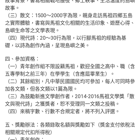
故事背景，書寫相關戰地服役、鄉土軼事、生活溫度的島嶼
故事。
（三）散文：1500～2000字為限，親身走訪馬祖四鄉五島
之實際體驗，書寫與馬祖文化相關的生活印象、遊歷心得、
島嶼生命等之文學表現。
（四）現代詩：20～30行為限，以行腳馬祖的經驗為基
礎，以詩為創作內涵，呈現島嶼之美。
四、參加資格：
（一）青年創作組不限設籍馬祖，歡迎全國之高中、職（含
五專學制之前三年）在學學生（含應屆畢業生）。
（二）其餘組別，凡中華民國國民均可參加，每人可同時參
加各文類，但各文類以1篇為限。
（三）為鼓勵新進文學創作者，2014-2016馬祖文學獎「散
文與現代詩」之獲獎者，恕不受理同一文類之投稿。
（四）來稿字數、行數不合規定者，將不列入評選。
五、獎勵辦法：各類錄取名額與獎勵如下（獎金支付依稅法
相關規定代扣所得稅）
（一）青年創作：