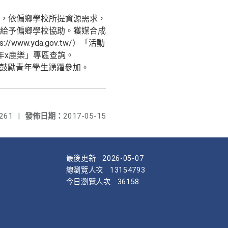
，依偏鄉學校所提資源需求，
給予偏鄉學校協助。獲媒合成
.yda.gov.tw/）「活動
p）之「青年x鹿樂」專區查詢。
並鼓勵青年學生踴躍參加。
261
|
發佈日期：
2017-05-15
最後更新
2026-05-07
總瀏覽人次
13154793
今日瀏覽人次
36158