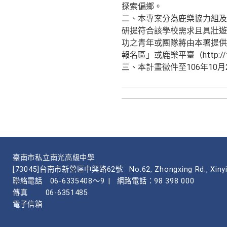
探索偏鄉。
二、本專案分為鹿樂協力組及
研提符合該學校需求且具壯遊
功之青年或團隊將由本署提供獎金
報名區」或鹿樂平臺（http://fun
三、本計畫徵件至106年1
臺南市私立南光高級中學
[73045]台南市新營區中興路62號
No.62, Zhongxing Rd., Xinyi
聯絡電話
06-6335408～9
|
網路電話：98 398 000
傳真
06-6351485
電子信箱