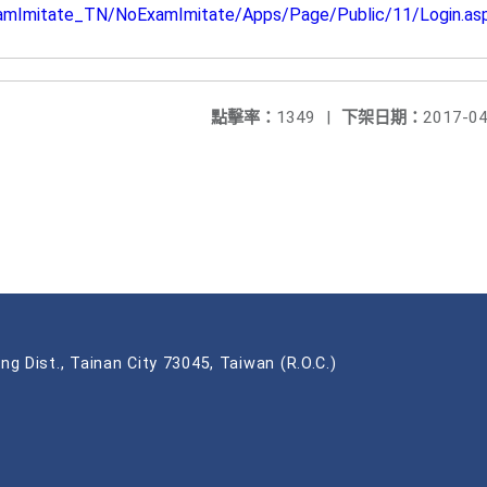
ExamImitate_TN/NoExamImitate/Apps/Page/Public/11/Login.as
點擊率：
1349
|
下架日期：
2017-04
ng Dist., Tainan City 73045, Taiwan (R.O.C.)