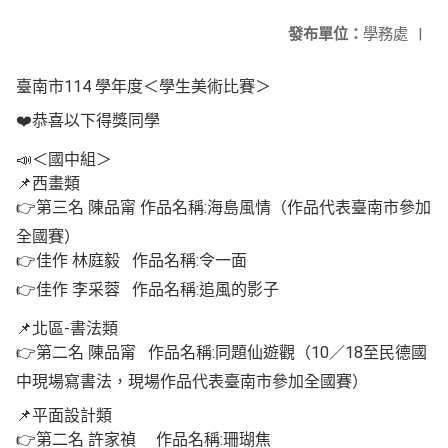
發布單位：
學務處
|
臺南市114 學年度＜學生美術比賽＞
❤️恭喜以下得獎同學
📣＜國中組＞
📌西畫類
👉第三名 陳品甯 作品名稱:海島風情（作品代表臺南市參加
全國賽）
👉佳作 林庭毅 作品名稱:令一面
👉佳作 李采蓉 作品名稱:追風的影子
📌北區-書法類
👉第二名 陳品甯 作品名稱:同題仙遊觀（10／18至民德國
中現場寫書法，現場作品代表臺南市參加全國賽）
📌平面設計類
👉第二名 許家禎 作品名稱:珊瑚焦