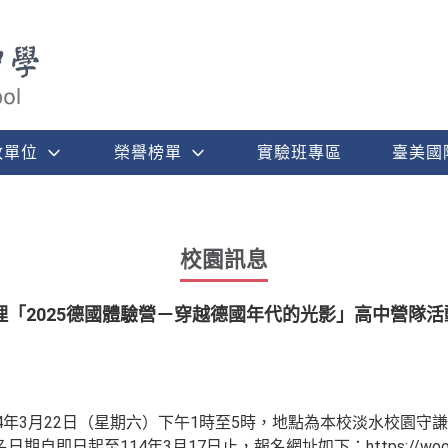
政單位
榮譽榜單
實驗班專區
臺美國
校園訊息
「2025德國體驗營－穿越德國年代的光影」高中營隊活
4年3月22日（星期六）下午1時至5時，地點為本校淡水校園守謙
自即日起至114年3月17日止，報名網址如下：https://wooo.t