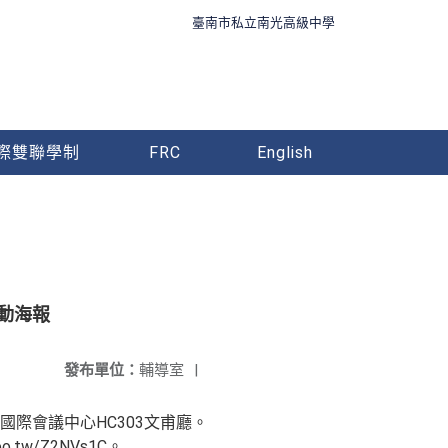
臺南市私立南光高級中學
際雙聯學制
FRC
English
動海報
發布單位：
輔導室
|
國際會議中心HC303文甫廳。
w/Z2NVs1C。