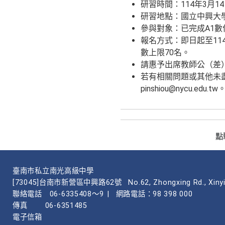
研習時間：114年3月1
研習地點：國立中興大學
參與對象：已完成A1數
報名方式：即日起至114年3
數上限70名。
請惠予出席教師公（差
若有相關問題或其他未盡事
pinshiou@nycu.edu.tw
點
臺南市私立南光高級中學
[73045]台南市新營區中興路62號
No.62, Zhongxing Rd., Xinyi
聯絡電話
06-6335408～9
|
網路電話：98 398 000
傳真
06-6351485
電子信箱