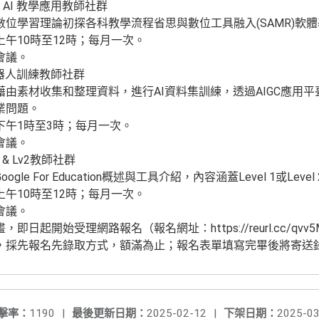
AI 教學應用教師社群
數位學習理論初探各科教學流程省思與數位工具融入(SAMR)軟
午10時至12時；每月一次。
會議。
機器人訓練教師社群
藉由素材收集和整理資料，進行AI資料集訓練，透過AIGC應用平
業問題。
下午1時至3時；每月一次。
會議。
1 & Lv2教師社群
gle For Education概述與工具介紹，內容涵蓋Level 1或Leve
午10時至12時；每月一次。
會議。
日起開始受理網路報名（報名網址：https://reurl.cc/qvv
，採先報名先錄取方式，額滿為止；報名表單填寫完畢後將寄送
擊率：
1190
|
最後更新日期：
2025-02-12
|
下架日期：
2025-03