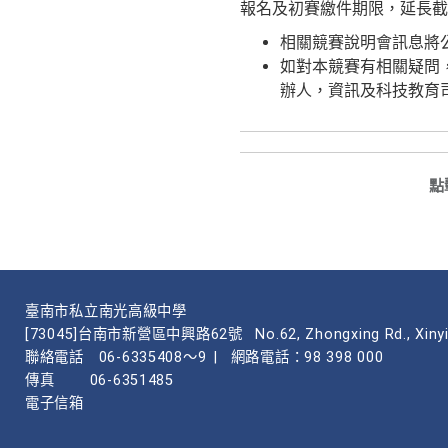
報名及初賽繳件期限，延長截止
相關競賽說明會訊息將公告於本競
如對本競賽有相關疑問，可
辦人，資訊及科技教育司朱小
點
臺南市私立南光高級中學
[73045]台南市新營區中興路62號
No.62, Zhongxing Rd., Xinyi
聯絡電話
06-6335408～9
|
網路電話：98 398 000
傳真
06-6351485
電子信箱