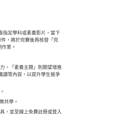
）後，觀看指定學科或素養影片，當下
條件，將於完賽後再核發「完
期作業。
能力，「素養主題」則期望增進
體識讀等內容，以提升學生競爭
求。
同樂共學。
具，並至線上免費註冊或登入