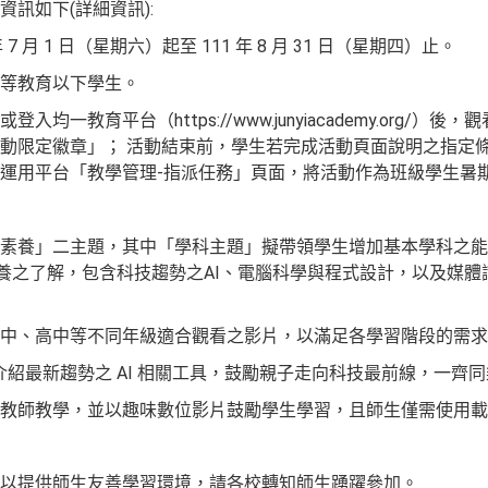
訊如下(詳細資訊):
7 月 1 日（星期六）起至 111 年 8 月 31 日（星期四）止。
等教育以下學生。
均一教育平台（https://www.junyiacademy.org/
動限定徽章」； 活動結束前，學生若完成活動頁面說明之指定
運用平台「教學管理-指派任務」頁面，將活動作為班級學生暑
：
與「素養」二主題，其中「學科主題」擬帶領學生增加基本學科之
素養之了解，包含科技趨勢之AI、電腦科學與程式設計，以及媒
、國中、高中等不同年級適合觀看之影片，以滿足各學習階段的需
站，介紹最新趨勢之 AI 相關工具，鼓勵親子走向科技最前線，一齊
教師教學，並以趣味數位影片鼓勵學生學習，且師生僅需使用載
以提供師生友善學習環境，請各校轉知師生踴躍參加。