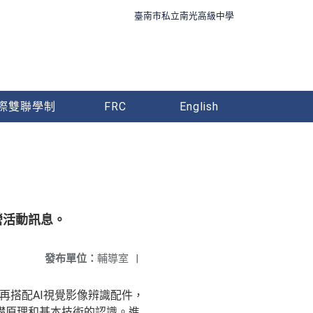
臺南市私立南光高級中學
際雙聯學制
FRC
English
營活動訊息。
發布單位：
輔導室
|
，再搭配AI視覺影像辨識配件，
礎原理和基本技術的認識。進