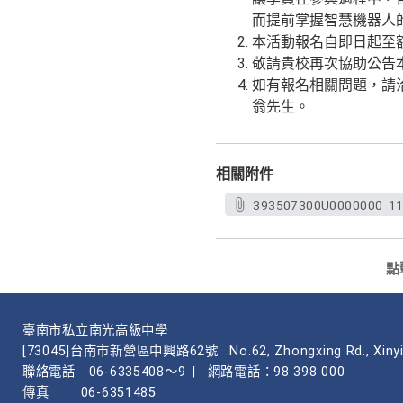
而提前掌握智慧機器人
本活動報名自即日起至額滿為
敬請貴校再次協助公告本
如有報名相關問題，請洽(02)
翁先生。
相關附件
393507300U0000000_11
點
臺南市私立南光高級中學
[73045]台南市新營區中興路62號
No.62, Zhongxing Rd., Xinyi
聯絡電話
06-6335408～9
|
網路電話：98 398 000
傳真
06-6351485