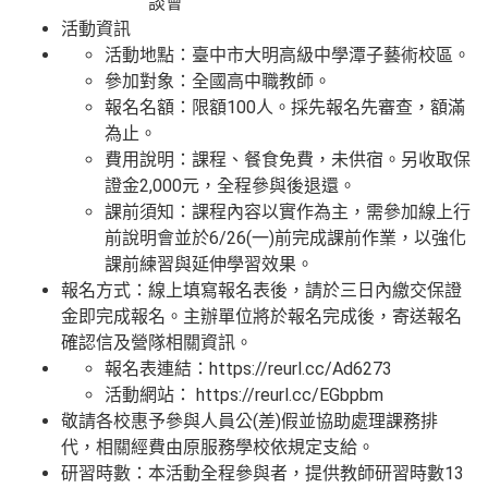
談會
活動資訊
活動地點：臺中市大明高級中學潭子藝術校區。
參加對象：全國高中職教師。
報名名額：限額100人。採先報名先審查，額滿
為止。
費用說明：課程、餐食免費，未供宿。另收取保
證金2,000元，全程參與後退還。
課前須知：課程內容以實作為主，需參加線上行
前說明會並於6/26(一)前完成課前作業，以強化
課前練習與延伸學習效果。
報名方式：線上填寫報名表後，請於三日內繳交保證
金即完成報名。主辦單位將於報名完成後，寄送報名
確認信及營隊相關資訊。
報名表連結：https://reurl.cc/Ad6273
活動網站： https://reurl.cc/EGbpbm
敬請各校惠予參與人員公(差)假並協助處理課務排
代，相關經費由原服務學校依規定支給。
研習時數：本活動全程參與者，提供教師研習時數13