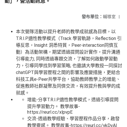
動」，營活動訊息。
發布單位：
輔導室
|
本次營隊活動以提升老師的教學成就感為目標，以
T.R.I.P.適性教學模式（Track 學習軌跡，Reflection 引
導反思，Insight 洞悉特質，Peer-interaction同儕互
動）為活動架構，期望透過提問設計實作，提升溝通
引導能力; 同時透過專題交流，了解如何啟動學習動
力，引導同學找到學習策略; 也邀請大學教授一同探討
chatGPT與學習歷程之間的影響及應變措施，更結合
科技工具e-Peer共學平台，協助教師教學上的增能、
促進教師社群凝聚及同儕交流，有效提升教與學的成
就感。
增能-分享T.R.I.P.適性教學模式，透過引導提問
提升學習動力。 教學故事-
https://reurl.cc/xlpvpE
交流-透過教學經驗、學習歷程作品分享，啟發
教學靈感。 教學故事-https://reurl.cc/ykDvAl