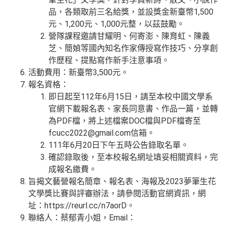
品，各類取前三名給獎，並設獎金新臺幣1,500
元、1,200元、1,000元整，以茲鼓勵。
營隊課程邀請甘耀明、何寄澎、陳育虹、陳義
芝、簡媜等國內知名作家傳授寫作技巧、分享創
作歷程、提點寫作新手注意事項。
活動費用：新臺幣3,500元。
報名資格：
即日起至112年6月15日，請至本校中國文學系
官網下載報名表、家長同意書、作品一篇，並轉
為PDF檔，將上述檔案DOC檔與PDF檔寄至
fcucc2022@gmail.com信箱。
111年6月20日下午五時公告錄取名單。
確認錄取後，至本校報名網址填妥相關資料，完
成報名繳費。
旨揭文藝營報名簡章、報名表、海報及2023夢筆生花
文學獎比賽與評審辦法，請參閱活動官網資訊，網
址：https://reurl.cc/n7aorD。
聯絡人：蔡郁青小姐，Email：