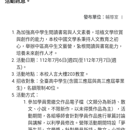
活動訊息。
發布單位：
輔導室
|
為加強高中學生閱讀書寫與人文素養，培植文學欣賞
與創作的能力，本校中國文學系秉持人文教育之初
心，舉辦中區高中生文藝營，紮根閱讀與書寫能力，
培養未來創作人才。
活動日期：112年7月6日(週四)至112年7月7日(週
五)。
活動地點：本校人言大樓203教室。
招收對象：全臺高中學生(含國三應屆與高三應屆畢業
生)，名額限制40位。
活動方式：
參加學員需繳交作品電子檔（文類分為新詩、散
文、小說，不限新作，以未得獎作品為主），活
動期間，各組導師會針對學員作品進行單篇討論
與講解，以利學員修改。營隊活動期間特設「夢
筆生花」文學獎，針對學員新詩、散文、小說作