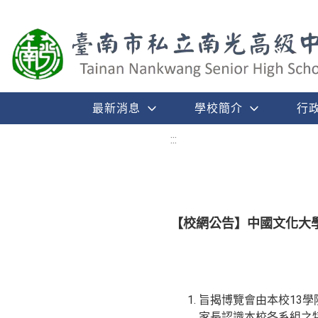
最新消息
學校簡介
行
:::
【校網公告】中國文化大學訂
旨揭博覽會由本校13
家長認識本校各系組之