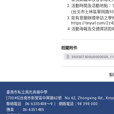
活動時間及活動地點：1
(台北市士林區華岡路55
如有意願辦理參訪之學校
https://tinyurl.com/2z4
活動海報及交通資訊如
相關附件
393507300U0000000_11
點
臺南市私立南光高級中學
[73045]台南市新營區中興路62號
No.62, Zhongxing Rd., Xinyi
聯絡電話
06-6335408～9
|
網路電話：98 398 000
傳真
06-6351485