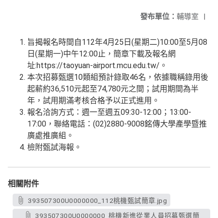
發布單位：
輔導室
|
旨揭報名時間自112年4月25日(星期二)10:00至5月08
日(星期一)中午12:00止，簡章下載及報名網
址:https://taoyuan-airport.mcu.edu.tw/。
本次招募甄選10類組預計錄取46名，依據職稱錄用後
起薪約36,510元起至74,780元之間；試用期間為半
年，試用期滿考核合格予以正式進用。
報名洽詢方式：週一至週五09:30-12:00；13:00-
17:00，聯絡電話：(02)2880-9008銘傳大學產學暨推
廣處推廣組。
檢附甄試海報。
相關附件
393507300U0000000_112桃機甄試簡章.jpg
393507300U0000000_桃機新進從業人員招募甄選簡