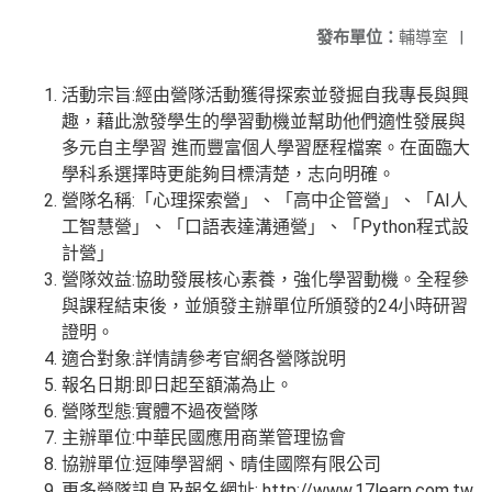
發布單位：
輔導室
|
活動宗旨:經由營隊活動獲得探索並發掘自我專長與興
趣，藉此激發學生的學習動機並幫助他們適性發展與
多元自主學習 進而豐富個人學習歷程檔案。在面臨大
學科系選擇時更能夠目標清楚，志向明確。
營隊名稱:「心理探索營」、「高中企管營」、「AI人
工智慧營」、「口語表達溝通營」、「Python程式設
計營」
營隊效益:協助發展核心素養，強化學習動機。全程參
與課程結束後，並頒發主辦單位所頒發的24小時研習
證明。
適合對象:詳情請參考官網各營隊說明
報名日期:即日起至額滿為止。
營隊型態:實體不過夜營隊
主辦單位:中華民國應用商業管理協會
協辦單位:逗陣學習網、晴佳國際有限公司
更多營隊訊息及報名網址: http://www.17learn.com.tw