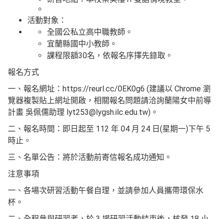
活動對象：
全國公私立高中職教師。
宜蘭縣國中小教師。
課程限額30名，依報名序擇先錄取。
報名方式
一、報名網址：https://reurl.cc/0EK0g6 (建議以 Chrome 瀏
覽器複製貼上網址開啟，相關報名問題請洽詢蘭陽女中前導
計畫 吳佩儒助理 lyt253@lygsh.ilc.edu.tw)。
二、報名時間：即日起至 112 年 04 月 24 日(星期一)下午 5
時止。
三、名單公告：將於活動前寄信報名成功通知。
注意事項
一、各場次研習活動午餐自理，並請參加人員攜帶環保水
杯。
二、全程參與研習者，於 3 場研習活動結束後，核發 18 小