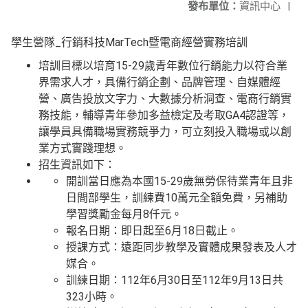
發布單位：
資訊中心
|
學生營隊_行銷科技MarTech暨電商經營實務培訓
培訓目標以培育15-29歲青年數位行銷能力以符合業
界需求人才，具備行銷企劃、品牌管理、自媒體經
營、廣告投放文字力、大數據分析洞查、電商行銷實
務技能，輔導青年參加多益檢定及考取GA4認證等，
讓學員具備職場實務競爭力，可立刻投入職場或以創
業方式實踐理想。
招生資訊如下：
開訓當日應為本國15-29歲無勞保待業青年且非
日間部學生，訓練費10萬元全額免費，另補助
學習獎勵金每月8仟元。
報名日期：即日起至6月18日截止。
授課方式：遠距同步教學及實體成果發表及人才
媒合。
訓練日期：112年6月30日至112年9月13日共
323小時。