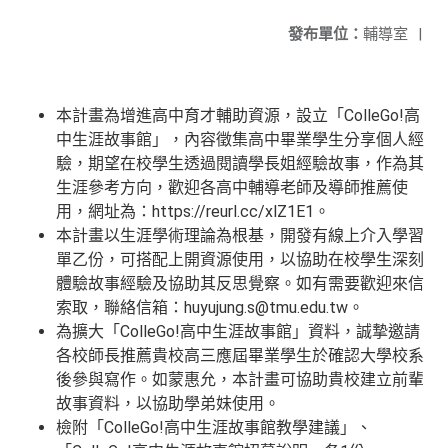
發布單位：
輔導室
|
本計畫為增進高中育才輔助資源，設立「ColleGo!高
中生涯故事館」，內容徵集高中畢業學生分享個人經
驗，期望在校學生透過閱讀學長姐經驗故事，作為其
生涯參考方向，歡迎各高中輔導老師及導師推薦使
用，網址為：https://reurl.cc/xlZ1E1。
本計畫以生涯學術理論為根基，開發有線上介入學習
單乙份，可搭配上開資源使用，以協助在校學生深刻
體驗故事經驗及協助其反思覺察。如有需要歡迎來信
索取，聯絡信箱：huyujung.s@tmu.edu.tw。
為擴大「ColleGo!高中生涯故事館」資料，誠摯邀請
各校師長推薦貴校高三應屆畢業學生於確認大學校系
後參與寫作。如蒙惠允，本計畫可協助貴校建立前輩
故事資料，以協助學弟妹使用。
檢附「ColleGo!高中生涯故事館教學建議」、