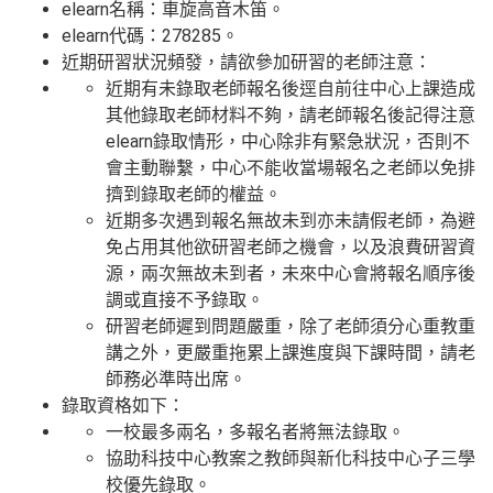
elearn名稱：車旋高音木笛。
elearn代碼：278285。
近期研習狀況頻發，請欲參加研習的老師注意：
近期有未錄取老師報名後逕自前往中心上課造成
其他錄取老師材料不夠，請老師報名後記得注意
elearn錄取情形，中心除非有緊急狀況，否則不
會主動聯繫，中心不能收當場報名之老師以免排
擠到錄取老師的權益。
近期多次遇到報名無故未到亦未請假老師，為避
免占用其他欲研習老師之機會，以及浪費研習資
源，兩次無故未到者，未來中心會將報名順序後
調或直接不予錄取。
研習老師遲到問題嚴重，除了老師須分心重教重
講之外，更嚴重拖累上課進度與下課時間，請老
師務必準時出席。
錄取資格如下：
一校最多兩名，多報名者將無法錄取。
協助科技中心教案之教師與新化科技中心子三學
校優先錄取。