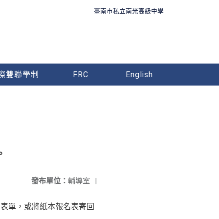
臺南市私立南光高級中學
際雙聯學制
FRC
English
。
發布單位：
輔導室
|
填寫表單，或將紙本報名表寄回