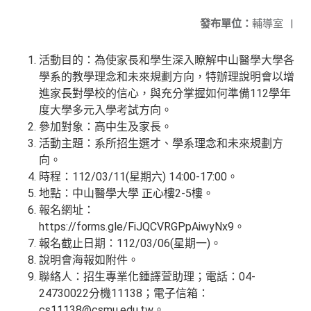
發布單位：
輔導室
|
活動目的：為使家長和學生深入瞭解中山醫學大學各
學系的教學理念和未來規劃方向，特辦理說明會以增
進家長對學校的信心，與充分掌握如何準備112學年
度大學多元入學考試方向。
參加對象：高中生及家長。
活動主題：系所招生選才、學系理念和未來規劃方
向。
時程：112/03/11(星期六) 14:00-17:00。
地點：中山醫學大學 正心樓2-5樓。
報名網址：
https://forms.gle/FiJQCVRGPpAiwyNx9。
報名截止日期：112/03/06(星期一)。
說明會海報如附件。
聯絡人：招生專業化鍾譯萱助理；電話：04-
24730022分機11138；電子信箱：
cs11138@csmu.edu.tw。