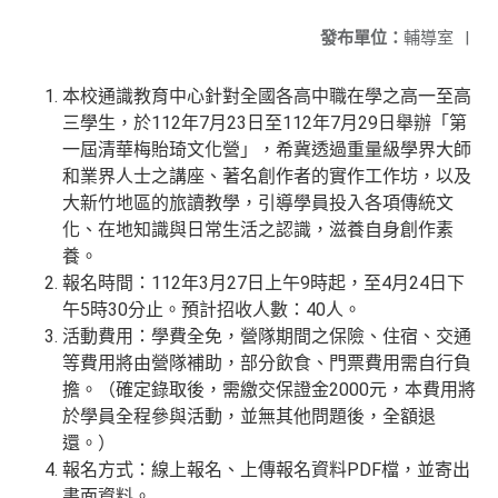
發布單位：
輔導室
|
本校通識教育中心針對全國各高中職在學之高一至高
三學生，於112年7月23日至112年7月29日舉辦「第
一屆清華梅貽琦文化營」，希冀透過重量級學界大師
和業界人士之講座、著名創作者的實作工作坊，以及
大新竹地區的旅讀教學，引導學員投入各項傳統文
化、在地知識與日常生活之認識，滋養自身創作素
養。
報名時間：112年3月27日上午9時起，至4月24日下
午5時30分止。預計招收人數：40人。
活動費用：學費全免，營隊期間之保險、住宿、交通
等費用將由營隊補助，部分飲食、門票費用需自行負
擔。（確定錄取後，需繳交保證金2000元，本費用將
於學員全程參與活動，並無其他問題後，全額退
還。）
報名方式：線上報名、上傳報名資料PDF檔，並寄出
書面資料。