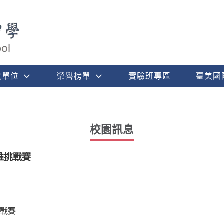
政單位
榮譽榜單
實驗班專區
臺美國
校園訊息
維挑戰賽
戰賽