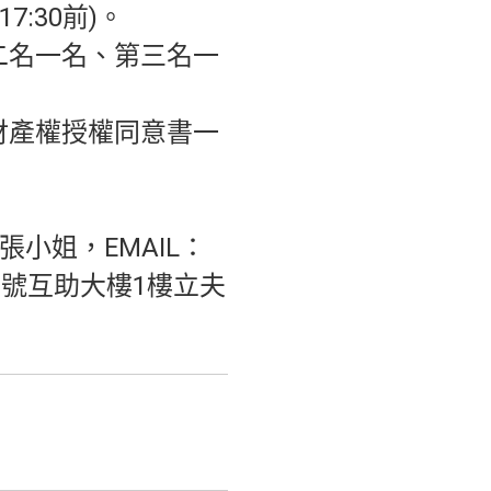
:30前)。
二名一名、第三名一
財產權授權同意書一
0張小姐，EMAIL：
路91號互助大樓1樓立夫