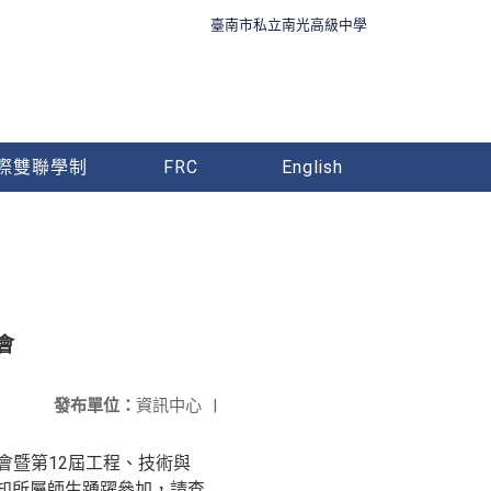
臺南市私立南光高級中學
際雙聯學制
FRC
English
會
發布單位：
資訊中心
|
討會暨第12屆工程、技術與
轉知所屬師生踴躍參加，請查