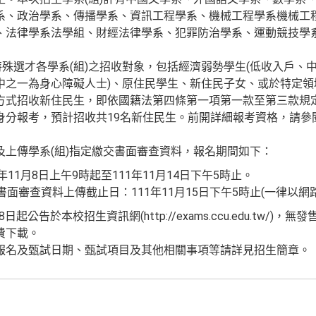
系、政治學系、傳播學系、資訊工程學系、機械工程學系機械工
、法律學系法學組、財經法律學系、犯罪防治學系、運動競技學
特殊選才各學系(組)之招收對象，包括經濟弱勢學生(低收入戶、
中之一為身心障礙人士)、原住民學生、新住民子女、或於特定領
方式招收新住民生，即依國籍法第四條第一項第一款至第三款規
身分報考，預計招收共19名新住民生。前開詳細報考資格，請參閱
及上傳學系(組)指定繳交書面審查資料，報名期間如下：
年11月8日上午9時起至111年11月14日下午5時止。
書面審查資料上傳截止日：111年11月15日下午5時止(一律以網
日起公告於本校招生資訊網(http://exams.ccu.edu.tw/
費下載。
報名及甄試日期、甄試項目及其他相關事項等請詳見招生簡章。