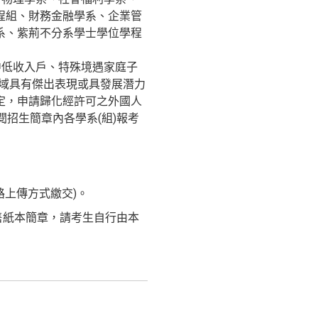
程組、財務金融學系、企業管
系、紫荊不分系學士學位學程
中低收入戶、特殊境遇家庭子
域具有傑出表現或具發展潛力
定，申請歸化經許可之外國人
招生簡章內各學系(組)報考
路上傳方式繳交)。
)，無發售紙本簡章，請考生自行由本