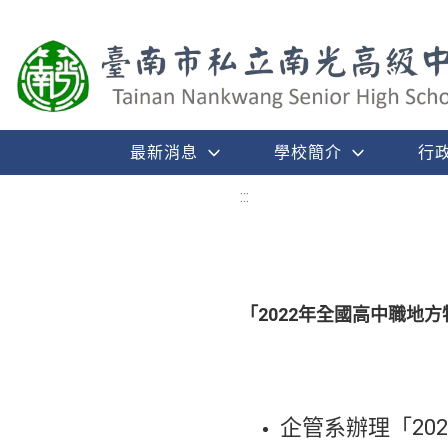
最新消息
學校簡介
行
:::
「2022年全國高中職地
企管系辦理「20