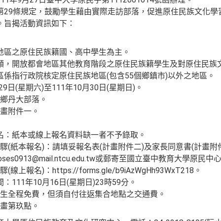
第29條規定，鼓勵學生藉由實際走訪部落，促進原住民族文化學
。旨揭活動資訊如下：
地區之原住民族籍國、高中學生為主。
額，開放都會地區其他教育階段之原住民族籍學生及對原住民族
區係指行政院核定原住民族地區(包含55個鄉鎮市)以外之地區。
29日(星期六)至111年10月30日(星期日)。
鄉丹大部落。
畫附件一。
名：紙本或線上報名資料缺一者不予錄取。
驟(紙本報名)：請填妥報名表(計畫附件二)及家長同意書(計畫附
moses0913@mail.ntcu.edu.tw或郵寄至國立臺中教育大學原
(線上報名)：https://forms.gle/b9iAzWgHh93WxT218。
：111年10月16日(星期日)23時59分。
生全程免費，但須自付往返集合地點之交通費。
畫第玖點。