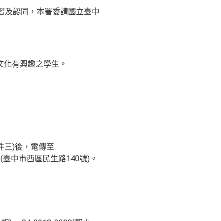
習及認同，本署委請國立臺中
文化有興趣之學生。
件三)後，電傳至
民中心(臺中市西區民生路140號)。