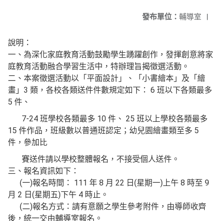
發布單位：
輔導室
|
說明：
一、為深化家庭教育活動鼓勵學生踴躍創作，發揮創意將家
庭教育活動融合學習生活中，特辦理旨揭徵選活動。
二、本案徵選活動以「平面設計」、「小書繪本」及「繪
畫」3 類，各校各類送件件數規定如下： 6 班以下各類最多
5 件、
7-24 班學校各類最多 10 件、 25 班以上學校各類最多
15 件作品，班級數以普通班認定；幼兒園繪畫類至多 5
件，參加比
賽送件請以學校整體報名，不接受個人送件。
三、報名資訊如下：
(一)報名時間： 111 年 8 月 22 日(星期一)上午 8 時至 9
月 2 日(星期五)下午 4 時止。
(二)報名方式：請有意願之學生參考附件，由導師收齊
後，統一交由輔導室報名。