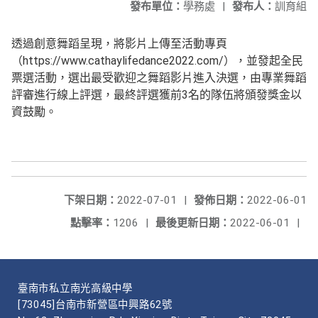
發布單位：
學務處
|
發布人：
訓育組
透過創意舞蹈呈現，將影片上傳至活動專頁
（https://www.cathaylifedance2022.com/），並發起全民
票選活動，選出最受歡迎之舞蹈影片進入決選，由專業舞蹈
評審進行線上評選，最終評選獲前3名的隊伍將頒發獎金以
資鼓勵。
下架日期：
2022-07-01
|
發佈日期：
2022-06-01
點擊率：
1206
|
最後更新日期：
2022-06-01
|
臺南市私立南光高級中學
[73045]台南市新營區中興路62號