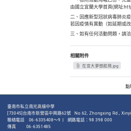
由國立宜蘭大學首頁(網址:http
二、因應新型冠狀病毒肺炎疫
若因疫情有異動（如延期或改
三、如有任何活動問題，請洽本案聯
相關附件
在宜大夢想起飛.jpg
點
臺南市私立南光高級中學
[73045]台南市新營區中興路62號
No.62, Zhongxing Rd., Xinyi
聯絡電話
06-6335408～9
|
網路電話：98 398 000
傳真
06-6351485