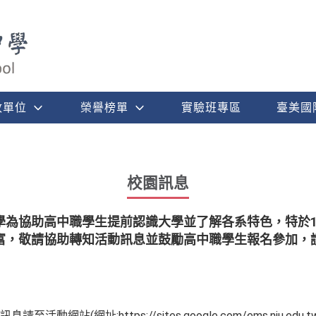
政單位
榮譽榜單
實驗班專區
臺美國
校園訊息
學為協助高中職學生提前認識大學並了解各系特色，特於1
富，敬請協助轉知活動訊息並鼓勵高中職學生報名參加，
站(網址:https://sites.google.com/ems.niu.edu.tw/