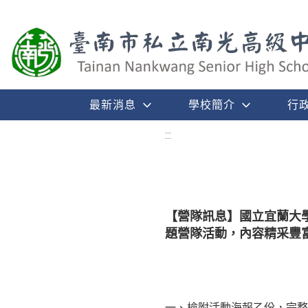
最新消息
學校簡介
行
:::
【營隊訊息】國立宜蘭大
題營隊活動，內容精采豐
一、檢附活動海報乙份，完整訊息請至活動網