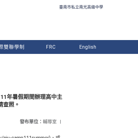
臺南市私立南光高級中學
際雙聯學制
FRC
English
11年暑假期間辦理高中主
請查照。
發布單位：
輔導室
|
niu-camp111summer)，或