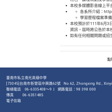
本校多媒體影音線上平
各系所介紹：https://
學習歷程檔案準備方向：ht
本校預計於111年6月
資訊，屆時將公告於本
如有任何相關問題或招
點
臺南市私立南光高級中學
[73045]台南市新營區中興路62號
No.62, Zhongxing Rd., Xinyi
聯絡電話
06-6335408～9
|
網路電話：98 398 000
傳真
06-6351485
電子信箱