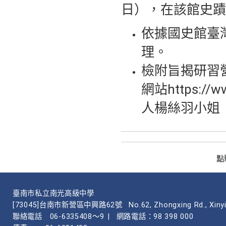
日），在該館史蹟
依據國史館臺灣文
理。
檢附旨揭研習
網站https:
人楊絲羽小姐（電
點
臺南市私立南光高級中學
[73045]台南市新營區中興路62號
No.62, Zhongxing Rd., Xinyi
聯絡電話
06-6335408～9
|
網路電話：98 398 000